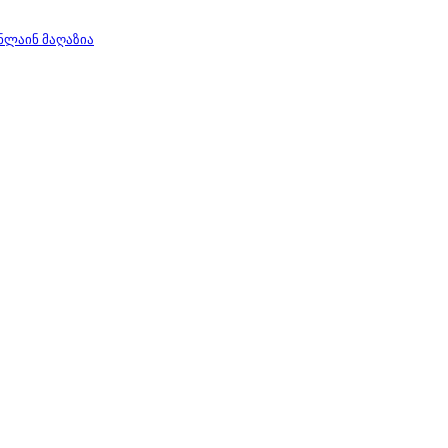
ნლაინ მაღაზია