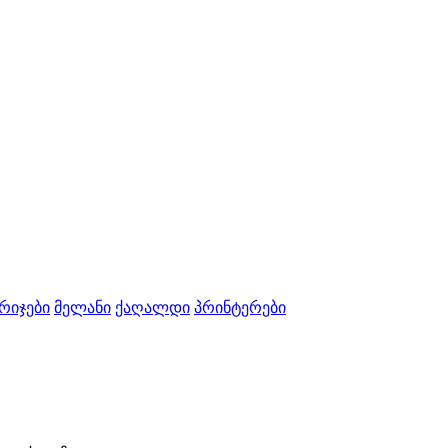
რიჯები
მელანი
ქაღალდი
პრინტერები