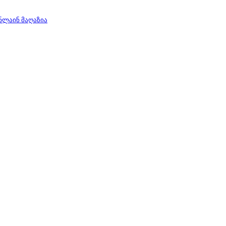
ნლაინ მაღაზია