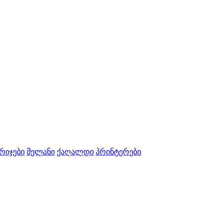
რიჯები
მელანი
ქაღალდი
პრინტერები