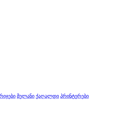
რიჯები
მელანი
ქაღალდი
პრინტერები