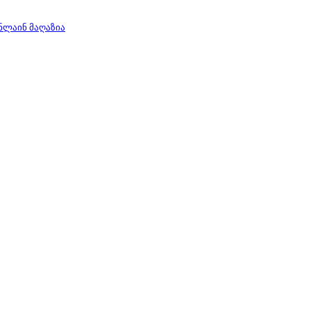
ნლაინ მაღაზია