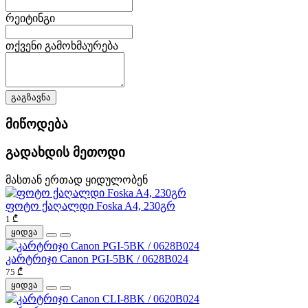
რეიტინგი
თქვენი გამოხმაურება
გაგზავნა
მიწოდება
გადახდის მეთოდი
მასთან ერთად ყიდულობენ
ფოტო ქაღალდი Foska A4, 230გრ
1 ₾
ყიდვა
კარტრიჯი Canon PGI-5BK / 0628B024
75 ₾
ყიდვა