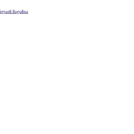
ნლაინ მაღაზია