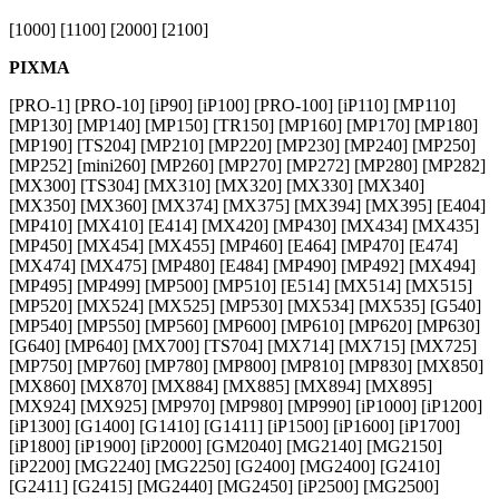
[1000] [1100] [2000] [2100]
PIXMA
[PRO-1] [PRO-10] [iP90] [iP100] [PRO-100] [iP110] [MP110]
[MP130] [MP140] [MP150] [TR150] [MP160] [MP170] [MP180]
[MP190] [TS204] [MP210] [MP220] [MP230] [MP240] [MP250]
[MP252] [mini260] [MP260] [MP270] [MP272] [MP280] [MP282]
[MX300] [TS304] [MX310] [MX320] [MX330] [MX340]
[MX350] [MX360] [MX374] [MX375] [MX394] [MX395] [E404]
[MP410] [MX410] [E414] [MX420] [MP430] [MX434] [MX435]
[MP450] [MX454] [MX455] [MP460] [E464] [MP470] [E474]
[MX474] [MX475] [MP480] [E484] [MP490] [MP492] [MX494]
[MP495] [MP499] [MP500] [MP510] [E514] [MX514] [MX515]
[MP520] [MX524] [MX525] [MP530] [MX534] [MX535] [G540]
[MP540] [MP550] [MP560] [MP600] [MP610] [MP620] [MP630]
[G640] [MP640] [MX700] [TS704] [MX714] [MX715] [MX725]
[MP750] [MP760] [MP780] [MP800] [MP810] [MP830] [MX850]
[MX860] [MX870] [MX884] [MX885] [MX894] [MX895]
[MX924] [MX925] [MP970] [MP980] [MP990] [iP1000] [iP1200]
[iP1300] [G1400] [G1410] [G1411] [iP1500] [iP1600] [iP1700]
[iP1800] [iP1900] [iP2000] [GM2040] [MG2140] [MG2150]
[iP2200] [MG2240] [MG2250] [G2400] [MG2400] [G2410]
[G2411] [G2415] [MG2440] [MG2450] [iP2500] [MG2500]