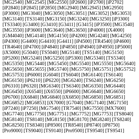
[MG2540] [MG2545] [MG2550] [iP2600] [iP2700] [iP2702]
[iP2840] [iP2845] [iP2850] [MG2940] [MG2945] [MG2950]
[iP3000] [MG3040] [MG3050] [MG3051] [MG3052] [MG3053]
[MG3140] [TS3140] [MG3150] [MG3240] [MG3250] [iP3300]
[TS3340] [G3400] [G3410] [G3411] [G3415] [iP3500] [MG3540]
[MG3550] [iP3600] [MG3640] [MG3650] [iP4000] [iX4000]
[GM4040] [MG4140] [MG4150] [iP4200] [MG4240] [MG4250]
[iP4300] [G4400] [G4410] [G4411] [iP4500] [TR4540] [iP4600]
[TR4640] [iP4700] [iP4840] [iP4850] [iP4940] [iP4950] [iP5000]
[iX5000] [G5040] [TS5040] [MG5140] [TS5140] [MG5150]
[iP5200] [MG5240] [MG5250] [iP5300] [MG5340] [TS5340]
[MG5350] [MG5440] [MG5450] [MG5540] [MG5550] [MG5640]
[MG5650] [MG5655] [MG5740] [MG5750] [MG5751] [MG5752]
[MG5753] [iP6000] [G6040] [TS6040] [MG6140] [TS6140]
[MG6150] [iP6210] [iP6220] [MG6240] [TS6240] [MG6250]
[iP6310] [iP6320] [MG6340] [TS6340] [MG6350] [MG6440]
[MG6450] [iX6540] [iX6550] [iP6600] [MG6640] [MG6650]
[iP6700] [iX6840] [MG6840] [iX6850] [MG6850] [MG6851]
[MG6852] [MG6853] [iX7000] [G7040] [MG7140] [MG7150]
[iP7240] [iP7250] [MG7540] [TR7540] [MG7550] [MX7600]
[MG7740] [MG7750] [MG7751] [MG7752] [MG7753] [TS8040]
[MG8140] [TS8140] [MG8150] [MG8170] [MG8240] [TS8240]
[MG8250] [TS8340] [iP8500] [TR8540] [iP8740] [iP8750]
[Pro9000] [TS9040] [TS9140] [Pro9500] [TS9540] [TS9541]