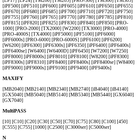
[LP17] [LP24] [TM200] [TM205] [PRO-300] [TM300] [TM305]
[iPF500] [iPF510] [iPF600] [iPF605] [iPF610] [iPF650] [iPF655]
[iPF670] [iPF680] [iPF685] [iPF700] [iPF710] [iPF720] [iPF750]
[iPF755] [iPF760] [iPF765] [iPF770] [iPF780] [iPF785] [iPF810]
[iPF815] [iPF820] [iPF825] [iPF830] [iPF840] [iPF850] [PRO-
1000] [PRO-2000] [TX2000] [W2200] [TX3000] [PRO-4000]
[PRO-4000S] [TX4000] [iPF5000] [iPF5100] [iPF6000]
[iPF6000s] [PRO-6000] [PRO-6000S] [iPF6100] [iPF6200]
[W6200] [iPF6300] [iPF6300s] [iPF6350] [iPF6400] [iPF6400s]
[iPF6400se] [W6400] [W6400D] [iPF6450] [W7200] [W7250]
[iPF8000] [iPF8000s] [iPF8010] [iPF8100] [W8200] [iPF8300]
[iPF8300s] [iPF8310] [iPF8400] [iPF8400s] [iPF8400se] [W8400]
[iPF9000] [iPF9000s] [iPF9100] [iPF9400] [iPF9400s]
MAXIFY
[MB2040] [MB2140] [MB2340] [MB2740] [iB4040] [iB4140]
[GX5040] [MB5040] [MB5140] [MB5340] [MB5440] [GX6040]
[GX7040]
MultiPASS
[10] [C10] [C20] [C30] [C50] [C70] [C75] [C80] [C100] [450]
[C555] [C755] [1000] [C2500] [C3000ser] [C5000ser]
N