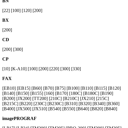
BN
[22] [100] [120] [200]
BX
[200]
CD
[200] [300]
CP
[10] [K-A10] [100] [200] [220] [300] [330]
FAX
[EB10] [EB15] [B60] [B70] [B75] [B100] [B110] [B115] [B120]
[B140] [B150] [B155] [160] [B170] [180C] [B180C] [B190]
[B200] [JX200] [TT200] [210C] [B210C] [JX210] [215C]
[B215C] [B220] [230C] [B230C] [B310] [B320] [B340] [B360]
[B400] [JX500] [JX510] [B540] [B550] [B640] [B820] [B840]
imagePROGRAF