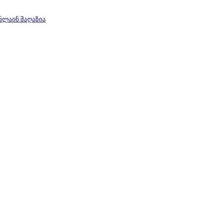
ნლაინ მაღაზია