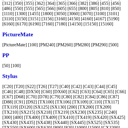
[312] [350] [355] [362] [364] [365] [366] [382] [386] [455] [456]
[486] [550] [555] [565] [566] [605] [655] [800] [805] [810] [850]
[1110] [1300] [1455] [1800] [3050] [3060] [3070] [3100] [3101]
[3110] [3150] [3151] [3156] [3160] [4150] [4160] [4167] [5190]
[6160] [6170] [6190] [7160] [7180] [14150] [15150] [15160]
PictureMate
[PictureMate] [100] [PM240] [PM260] [PM280] [PM290] [500]
PP
[50] [100]
Stylus
[C20] [T20] [S22] [T26] [T27] [C40] [C42] [C43] [C44] [C45]
[C46] [C48] [DX50] [C60] [DX60] [C62] [C63] [C64] [C65] [C66]
[C67] [D68] [C70] [D78] [C79] [C80] [C82] [C84] [C86] [C87]
[D88] [C91] [D92] [TX100] [TX106] [TX109] [C110] [TX117]
[TX119] [D120] [SX125] [SX130] [200] [TX200] [TX209]
[TX210] [SX215] [SX218] [TX219] [SX230] [SX235] [C240]
[300] [400] [TX400] [TX409] [TX410] [TX419] [SX420] [SX425]
[SX430] [SX435] [SX438] [SX440] [SX445] [SX525] [SX535]
[TX550] [SX600] [SX620] [800] [820] [1000] [1500] [CX3200]