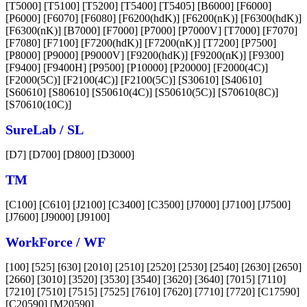
[T5000] [T5100] [T5200] [T5400] [T5405] [B6000] [F6000]
[P6000] [F6070] [F6080] [F6200(hdK)] [F6200(nK)] [F6300(hdK)]
[F6300(nK)] [B7000] [F7000] [P7000] [P7000V] [T7000] [F7070]
[F7080] [F7100] [F7200(hdK)] [F7200(nK)] [T7200] [P7500]
[P8000] [P9000] [P9000V] [F9200(hdK)] [F9200(nK)] [F9300]
[F9400] [F9400H] [P9500] [P10000] [P20000] [F2000(4C)]
[F2000(5C)] [F2100(4C)] [F2100(5C)] [S30610] [S40610]
[S60610] [S80610] [S50610(4C)] [S50610(5C)] [S70610(8C)]
[S70610(10C)]
SureLab / SL
[D7] [D700] [D800] [D3000]
TM
[C100] [C610] [J2100] [C3400] [C3500] [J7000] [J7100] [J7500]
[J7600] [J9000] [J9100]
WorkForce / WF
[100] [525] [630] [2010] [2510] [2520] [2530] [2540] [2630] [2650]
[2660] [3010] [3520] [3530] [3540] [3620] [3640] [7015] [7110]
[7210] [7510] [7515] [7525] [7610] [7620] [7710] [7720] [C17590]
[C20590] [M20590]