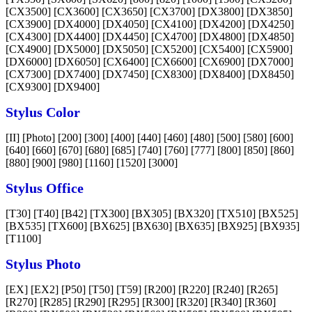
[CX3500] [CX3600] [CX3650] [CX3700] [DX3800] [DX3850]
[CX3900] [DX4000] [DX4050] [CX4100] [DX4200] [DX4250]
[CX4300] [DX4400] [DX4450] [CX4700] [DX4800] [DX4850]
[CX4900] [DX5000] [DX5050] [CX5200] [CX5400] [CX5900]
[DX6000] [DX6050] [CX6400] [CX6600] [CX6900] [DX7000]
[CX7300] [DX7400] [DX7450] [CX8300] [DX8400] [DX8450]
[CX9300] [DX9400]
Stylus Color
[II] [Photo] [200] [300] [400] [440] [460] [480] [500] [580] [600]
[640] [660] [670] [680] [685] [740] [760] [777] [800] [850] [860]
[880] [900] [980] [1160] [1520] [3000]
Stylus Office
[T30] [T40] [B42] [TX300] [BX305] [BX320] [TX510] [BX525]
[BX535] [TX600] [BX625] [BX630] [BX635] [BX925] [BX935]
[T1100]
Stylus Photo
[EX] [EX2] [P50] [T50] [T59] [R200] [R220] [R240] [R265]
[R270] [R285] [R290] [R295] [R300] [R320] [R340] [R360]