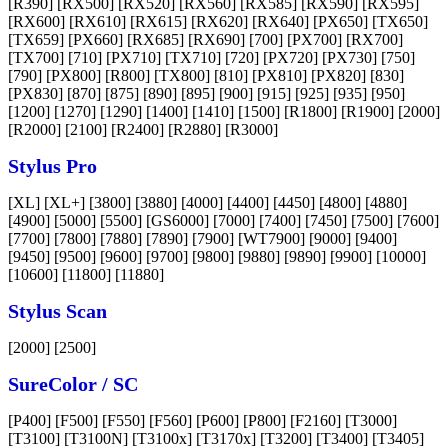
[R390] [RX500] [RX520] [RX560] [RX585] [RX590] [RX595]
[RX600] [RX610] [RX615] [RX620] [RX640] [PX650] [TX650]
[TX659] [PX660] [RX685] [RX690] [700] [PX700] [RX700]
[TX700] [710] [PX710] [TX710] [720] [PX720] [PX730] [750]
[790] [PX800] [R800] [TX800] [810] [PX810] [PX820] [830]
[PX830] [870] [875] [890] [895] [900] [915] [925] [935] [950]
[1200] [1270] [1290] [1400] [1410] [1500] [R1800] [R1900] [2000]
[R2000] [2100] [R2400] [R2880] [R3000]
Stylus Pro
[XL] [XL+] [3800] [3880] [4000] [4400] [4450] [4800] [4880]
[4900] [5000] [5500] [GS6000] [7000] [7400] [7450] [7500] [7600]
[7700] [7800] [7880] [7890] [7900] [WT7900] [9000] [9400]
[9450] [9500] [9600] [9700] [9800] [9880] [9890] [9900] [10000]
[10600] [11800] [11880]
Stylus Scan
[2000] [2500]
SureColor / SC
[P400] [F500] [F550] [F560] [P600] [P800] [F2160] [T3000]
[T3100] [T3100N] [T3100x] [T3170x] [T3200] [T3400] [T3405]