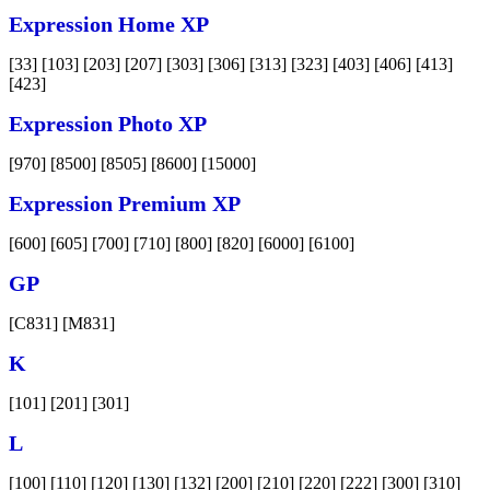
Expression Home XP
[33] [103] [203] [207] [303] [306] [313] [323] [403] [406] [413]
[423]
Expression Photo XP
[970] [8500] [8505] [8600] [15000]
Expression Premium XP
[600] [605] [700] [710] [800] [820] [6000] [6100]
GP
[C831] [M831]
K
[101] [201] [301]
L
[100] [110] [120] [130] [132] [200] [210] [220] [222] [300] [310]