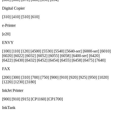
Digital Copier
[310] [410] [510] [610]
e-Printer
[e20]
ENVY
[100] [110] [120] [4500] [5530] [5540] [5640-ser] [6000-ser] [6010]
[6020] [6022] [6032] [6052] [6055] [6058] [6400-ser] [6420]
[6422] [6430] [6432] [6452] [6454] [6455] [6458] [6475] [7640]
FAX
[200] [300] [310] [700] [750] [900] [910] [920] [925] [950] [1020]
[1220] [1230] [3180]
InkJet Printer
[900] [910] [915] [CP1160] [CP1700]
InkTank