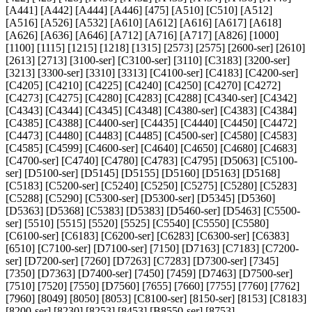
[A441] [A442] [A444] [A446] [475] [A510] [C510] [A512]
[A516] [A526] [A532] [A610] [A612] [A616] [A617] [A618]
[A626] [A636] [A646] [A712] [A716] [A717] [A826] [1000]
[1100] [1115] [1215] [1218] [1315] [2573] [2575] [2600-ser] [2610]
[2613] [2713] [3100-ser] [C3100-ser] [3110] [C3183] [3200-ser]
[3213] [3300-ser] [3310] [3313] [C4100-ser] [C4183] [C4200-ser]
[C4205] [C4210] [C4225] [C4240] [C4250] [C4270] [C4272]
[C4273] [C4275] [C4280] [C4283] [C4288] [C4340-ser] [C4342]
[C4343] [C4344] [C4345] [C4348] [C4380-ser] [C4383] [C4384]
[C4385] [C4388] [C4400-ser] [C4435] [C4440] [C4450] [C4472]
[C4473] [C4480] [C4483] [C4485] [C4500-ser] [C4580] [C4583]
[C4585] [C4599] [C4600-ser] [C4640] [C4650] [C4680] [C4683]
[C4700-ser] [C4740] [C4780] [C4783] [C4795] [D5063] [C5100-
ser] [D5100-ser] [D5145] [D5155] [D5160] [D5163] [D5168]
[C5183] [C5200-ser] [C5240] [C5250] [C5275] [C5280] [C5283]
[C5288] [C5290] [C5300-ser] [D5300-ser] [D5345] [D5360]
[D5363] [D5368] [C5383] [D5383] [D5460-ser] [D5463] [C5500-
ser] [5510] [5515] [5520] [5525] [C5540] [C5550] [C5580]
[C6100-ser] [C6183] [C6200-ser] [C6283] [C6300-ser] [C6383]
[6510] [C7100-ser] [D7100-ser] [7150] [D7163] [C7183] [C7200-
ser] [D7200-ser] [7260] [D7263] [C7283] [D7300-ser] [7345]
[7350] [D7363] [D7400-ser] [7450] [7459] [D7463] [D7500-ser]
[7510] [7520] [7550] [D7560] [7655] [7660] [7755] [7760] [7762]
[7960] [8049] [8050] [8053] [C8100-ser] [8150-ser] [8153] [C8183]
[8200-ser] [8230] [8253] [8453] [B8550-ser] [8753]