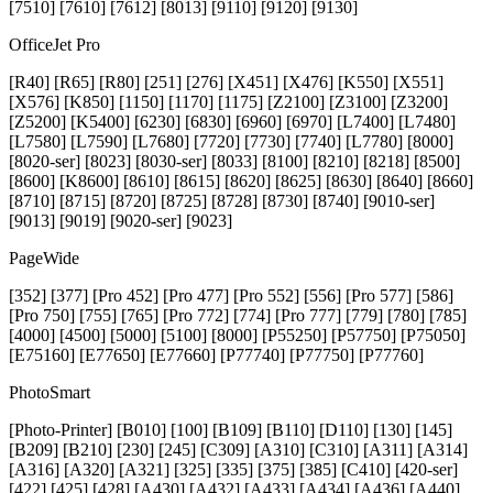
[7510] [7610] [7612] [8013] [9110] [9120] [9130]
OfficeJet Pro
[R40] [R65] [R80] [251] [276] [X451] [X476] [K550] [X551]
[X576] [K850] [1150] [1170] [1175] [Z2100] [Z3100] [Z3200]
[Z5200] [K5400] [6230] [6830] [6960] [6970] [L7400] [L7480]
[L7580] [L7590] [L7680] [7720] [7730] [7740] [L7780] [8000]
[8020-ser] [8023] [8030-ser] [8033] [8100] [8210] [8218] [8500]
[8600] [K8600] [8610] [8615] [8620] [8625] [8630] [8640] [8660]
[8710] [8715] [8720] [8725] [8728] [8730] [8740] [9010-ser]
[9013] [9019] [9020-ser] [9023]
PageWide
[352] [377] [Pro 452] [Pro 477] [Pro 552] [556] [Pro 577] [586]
[Pro 750] [755] [765] [Pro 772] [774] [Pro 777] [779] [780] [785]
[4000] [4500] [5000] [5100] [8000] [P55250] [P57750] [P75050]
[E75160] [E77650] [E77660] [P77740] [P77750] [P77760]
PhotoSmart
[Photo-Printer] [B010] [100] [B109] [B110] [D110] [130] [145]
[B209] [B210] [230] [245] [C309] [A310] [C310] [A311] [A314]
[A316] [A320] [A321] [325] [335] [375] [385] [C410] [420-ser]
[422] [425] [428] [A430] [A432] [A433] [A434] [A436] [A440]