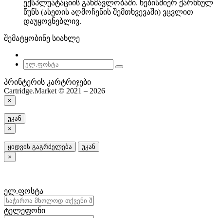
ექსპლუატაციის განმავლობაში. ნებისმიერ ქარხნულ
წუნს (ასეთის აღმოჩენის შემთხვევაში) ვცვლით
დაუყოვნებლივ.
შემატყობინე სიახლე
პრინტერის კარტრიჯები
Cartridge.Market © 2021 – 2026
×
უკან
×
ყიდვის გაგრძელება
უკან
×
ელ.ფოსტა
ტელეფონი