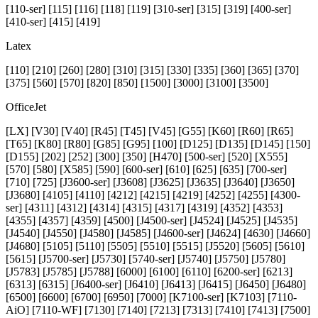
[110-ser] [115] [116] [118] [119] [310-ser] [315] [319] [400-ser]
[410-ser] [415] [419]
Latex
[110] [210] [260] [280] [310] [315] [330] [335] [360] [365] [370]
[375] [560] [570] [820] [850] [1500] [3000] [3100] [3500]
OfficeJet
[LX] [V30] [V40] [R45] [T45] [V45] [G55] [K60] [R60] [R65]
[T65] [K80] [R80] [G85] [G95] [100] [D125] [D135] [D145] [150]
[D155] [202] [252] [300] [350] [H470] [500-ser] [520] [X555]
[570] [580] [X585] [590] [600-ser] [610] [625] [635] [700-ser]
[710] [725] [J3600-ser] [J3608] [J3625] [J3635] [J3640] [J3650]
[J3680] [4105] [4110] [4212] [4215] [4219] [4252] [4255] [4300-
ser] [4311] [4312] [4314] [4315] [4317] [4319] [4352] [4353]
[4355] [4357] [4359] [4500] [J4500-ser] [J4524] [J4525] [J4535]
[J4540] [J4550] [J4580] [J4585] [J4600-ser] [J4624] [4630] [J4660]
[J4680] [5105] [5110] [5505] [5510] [5515] [J5520] [5605] [5610]
[5615] [J5700-ser] [J5730] [5740-ser] [J5740] [J5750] [J5780]
[J5783] [J5785] [J5788] [6000] [6100] [6110] [6200-ser] [6213]
[6313] [6315] [J6400-ser] [J6410] [J6413] [J6415] [J6450] [J6480]
[6500] [6600] [6700] [6950] [7000] [K7100-ser] [K7103] [7110-
AiO] [7110-WF] [7130] [7140] [7213] [7313] [7410] [7413] [7500]