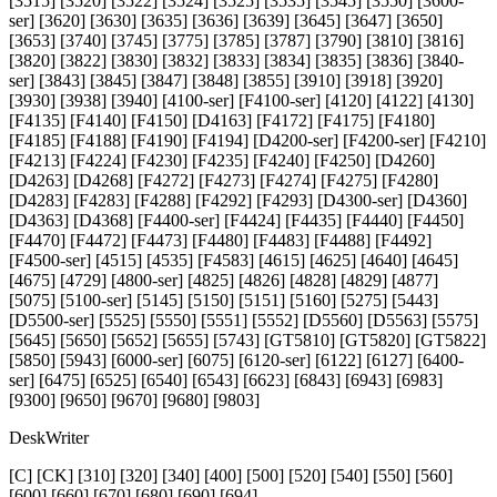
[3515] [3520] [3522] [3524] [3525] [3535] [3545] [3550] [3600-
ser] [3620] [3630] [3635] [3636] [3639] [3645] [3647] [3650]
[3653] [3740] [3745] [3775] [3785] [3787] [3790] [3810] [3816]
[3820] [3822] [3830] [3832] [3833] [3834] [3835] [3836] [3840-
ser] [3843] [3845] [3847] [3848] [3855] [3910] [3918] [3920]
[3930] [3938] [3940] [4100-ser] [F4100-ser] [4120] [4122] [4130]
[F4135] [F4140] [F4150] [D4163] [F4172] [F4175] [F4180]
[F4185] [F4188] [F4190] [F4194] [D4200-ser] [F4200-ser] [F4210]
[F4213] [F4224] [F4230] [F4235] [F4240] [F4250] [D4260]
[D4263] [D4268] [F4272] [F4273] [F4274] [F4275] [F4280]
[D4283] [F4283] [F4288] [F4292] [F4293] [D4300-ser] [D4360]
[D4363] [D4368] [F4400-ser] [F4424] [F4435] [F4440] [F4450]
[F4470] [F4472] [F4473] [F4480] [F4483] [F4488] [F4492]
[F4500-ser] [4515] [4535] [F4583] [4615] [4625] [4640] [4645]
[4675] [4729] [4800-ser] [4825] [4826] [4828] [4829] [4877]
[5075] [5100-ser] [5145] [5150] [5151] [5160] [5275] [5443]
[D5500-ser] [5525] [5550] [5551] [5552] [D5560] [D5563] [5575]
[5645] [5650] [5652] [5655] [5743] [GT5810] [GT5820] [GT5822]
[5850] [5943] [6000-ser] [6075] [6120-ser] [6122] [6127] [6400-
ser] [6475] [6525] [6540] [6543] [6623] [6843] [6943] [6983]
[9300] [9650] [9670] [9680] [9803]
DeskWriter
[C] [CK] [310] [320] [340] [400] [500] [520] [540] [550] [560]
[600] [660] [670] [680] [690] [694]