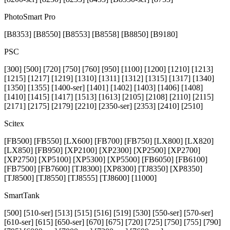
PhotoSmart Pro
[B8353] [B8550] [B8553] [B8558] [B8850] [B9180]
PSC
[300] [500] [720] [750] [760] [950] [1100] [1200] [1210] [1213]
[1215] [1217] [1219] [1310] [1311] [1312] [1315] [1317] [1340]
[1350] [1355] [1400-ser] [1401] [1402] [1403] [1406] [1408]
[1410] [1415] [1417] [1513] [1613] [2105] [2108] [2110] [2115]
[2171] [2175] [2179] [2210] [2350-ser] [2353] [2410] [2510]
Scitex
[FB500] [FB550] [LX600] [FB700] [FB750] [LX800] [LX820]
[LX850] [FB950] [XP2100] [XP2300] [XP2500] [XP2700]
[XP2750] [XP5100] [XP5300] [XP5500] [FB6050] [FB6100]
[FB7500] [FB7600] [TJ8300] [XP8300] [TJ8350] [XP8350]
[TJ8500] [TJ8550] [TJ8555] [TJ8600] [11000]
SmartTank
[500] [510-ser] [513] [515] [516] [519] [530] [550-ser] [570-ser]
[610-ser] [615] [650-ser] [670] [675] [720] [725] [750] [755] [790]