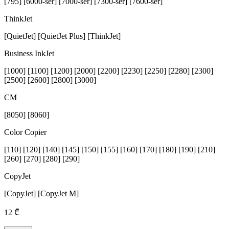
[795] [6000-ser] [7000-ser] [7300-ser] [7600-ser]
ThinkJet
[QuietJet] [QuietJet Plus] [ThinkJet]
Business InkJet
[1000] [1100] [1200] [2000] [2200] [2230] [2250] [2280] [2300]
[2500] [2600] [2800] [3000]
CM
[8050] [8060]
Color Copier
[110] [120] [140] [145] [150] [155] [160] [170] [180] [190] [210]
[260] [270] [280] [290]
CopyJet
[CopyJet] [CopyJet M]
12 ₾