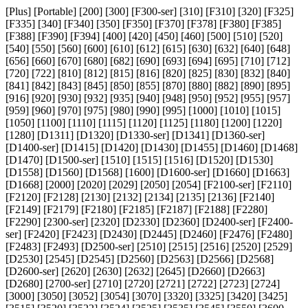
[Plus] [Portable] [200] [300] [F300-ser] [310] [F310] [320] [F325]
[F335] [340] [F340] [350] [F350] [F370] [F378] [F380] [F385]
[F388] [F390] [F394] [400] [420] [450] [460] [500] [510] [520]
[540] [550] [560] [600] [610] [612] [615] [630] [632] [640] [648]
[656] [660] [670] [680] [682] [690] [693] [694] [695] [710] [712]
[720] [722] [810] [812] [815] [816] [820] [825] [830] [832] [840]
[841] [842] [843] [845] [850] [855] [870] [880] [882] [890] [895]
[916] [920] [930] [932] [935] [940] [948] [950] [952] [955] [957]
[959] [960] [970] [975] [980] [990] [995] [1000] [1010] [1015]
[1050] [1100] [1110] [1115] [1120] [1125] [1180] [1200] [1220]
[1280] [D1311] [D1320] [D1330-ser] [D1341] [D1360-ser]
[D1400-ser] [D1415] [D1420] [D1430] [D1455] [D1460] [D1468]
[D1470] [D1500-ser] [1510] [1515] [1516] [D1520] [D1530]
[D1558] [D1560] [D1568] [1600] [D1600-ser] [D1660] [D1663]
[D1668] [2000] [2020] [2029] [2050] [2054] [F2100-ser] [F2110]
[F2120] [F2128] [2130] [2132] [2134] [2135] [2136] [F2140]
[F2149] [F2179] [F2180] [F2185] [F2187] [F2188] [F2280]
[F2290] [2300-ser] [2320] [D2330] [D2360] [D2400-ser] [F2400-
ser] [F2420] [F2423] [D2430] [D2445] [D2460] [F2476] [F2480]
[F2483] [F2493] [D2500-ser] [2510] [2515] [2516] [2520] [2529]
[D2530] [2545] [D2545] [D2560] [D2563] [D2566] [D2568]
[D2600-ser] [2620] [2630] [2632] [2645] [D2660] [D2663]
[D2680] [2700-ser] [2710] [2720] [2721] [2722] [2723] [2724]
[3000] [3050] [3052] [3054] [3070] [3320] [3325] [3420] [3425]